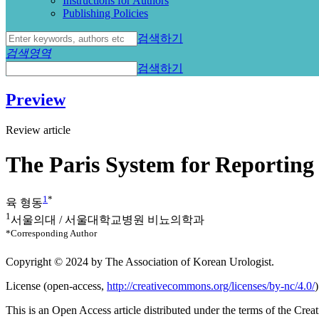
Instructions for Authors
Publishing Policies
검색하기
검색영역
검색하기
Preview
Review article
The Paris System for Reporting
1
*
육 형동
1
서울의대 / 서울대학교병원 비뇨의학과
*Corresponding Author
Copyright © 2024 by The Association of Korean Urologist.
License (
open-access,
http://creativecommons.org/licenses/by-nc/4.0/
)
This is an Open Access article distributed under the terms of the Cr