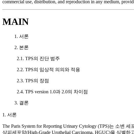
commercial use, distribution, and reproduction in any medium, provide
MAIN
1. 서론
2. 본론
2.1. TPS의 진단 범주
2.2. TPS의 임상적 의의와 적용
2.3. TPS의 장점
2.4. TPS version 1.0과 2.0의 차이점
3. 결론
1. 서론
The Paris System for Reporting Urinary Cyt
상피세포암(High-Grade Urothelial Carcinoma, HGU