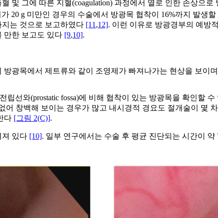
 및 그에 따른 지혈(coagulation) 과정에서 열로 인한 손상
0 g 미만인 경우의 수술에서 방광목 협착이 16%까지 발생할 수 있다
아지는 것으로 보고하였다
[11
,
12]
. 이런 이유로 방광경부의 예방
 만한 보고도 있다
[9
,
10]
.
 제트류와 같이 조영제가 빠져나가는 현상을 보이며 이를 요도 방광 기류 
(prostatic fossa)에 비해 협착이 있는 방광목을 확인할 수 있다. 
창백해 보이는 경우가 많고 내시경적 경요도 절개술이 몇 차례 행해진 경
 한다
[그림 2(C)]
.
려져 있다
[10]
. 일부 연구에서는 수술 후 평균 진단되는 시간이 약 