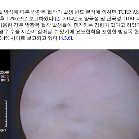
에 따른 방광목 협착의 발생 빈도 분석에 의하면 TURP, Ablatio
n 수술 후 1.2%)으로 보고하였다
[2]
. 2014년도 양극성 및 단극성 TUR
사용한 경우 방광목 협착 발생률이 증가하는 경향이 있다고 하였
 수술할 경우 수술 시간이 길어질 수 있기에 요도협착을 포함한 방광
 5.4% 사이로 보고되고 있다
[4
,
5
,
6]
.