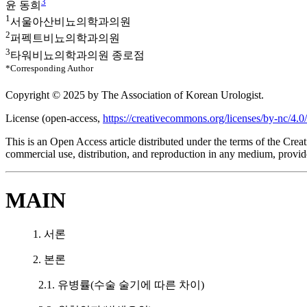
3
윤 동희
1
서울아산비뇨의학과의원
2
퍼펙트비뇨의학과의원
3
타워비뇨의학과의원 종로점
*Corresponding Author
Copyright © 2025 by The Association of Korean Urologist.
License (
open-access,
https://creativecommons.org/licenses/by-nc/4.0/
This is an Open Access article distributed under the terms of the Cr
commercial use, distribution, and reproduction in any medium, provide
MAIN
1. 서론
2. 본론
2.1. 유병률(수술 술기에 따른 차이)