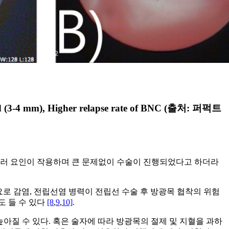
d (3-4 mm), Higher relapse rate of BNC (출처: 퍼퍽트
여러 요인이 작용하며 큰 문제없이 수술이 진행되었다고 하더라
ion), 수술 전 요로 감염, 전립선염 병력이 전립선 수술 후 방광목 협착의 위험
우도 들 수 있다
[8
,
9
,
10]
.
능성이 높아질 수 있다. 혹은 술자에 따라 방광목의 절제 및 지혈을 과하