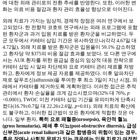
에 대한 외래 관리로의 전환 추세를 반영한다. 또한, 이러한 변
화는 의료 비용 절감과 환자 관리 효율성 향상으로 이어진다.
외래 치료가 가지는 임상적, 경제적 장점은 여러 연구에서 보
고되었다. 한 전향적 코호트 연구에서는 외래 프로그램에 포함
된 환자군과 과거 입원 치료를 받은 환자군을 비교하였다. 두
군 모두에서 카테터 삽입 기간은 유사하였으나(각각 4.67일 대
4.72일), 외래 치료를 받은 환자군은 입원율이 59.1% 감소하였
고 환자당 약 $375의 비용 절감 효과를 보였다. 또 다른 연구에
서는 AUR 환자를 위한 응급실 중심의 임상적 대응 전략으로
카테터 삽입 시 알파 차단제와 요로 카테터 관리 재료를 처방
하고, 환자에게 정보 제공 자료를 제공하였다. 이후 알파차단
제로 알푸조신(alfuzosin)을 투여한 후 최소 3일이 지난 시점, 외
래에서 카테터를 제거하도록 계획하였다. 이러한 접근은 추적
관리에서 환자 손실율을 크게 감소시켰으며(32% 대 76%,
p
<0.0001), TWOC 이전 카테터 삽입 기간을 유의미하게 단축시
켰다(16.79±0.7일 대 22.26±2.6일,
p
=0.01). 외래 치료의 확산에
도 불구하고, 이러한 접근법이 모든 환자에게 적합한 것은 아
니다. 일부 환자,
특히 요로 패혈증(urosepsis), 육안적 혈뇨
(gross hematuria), 폐쇄 후 이뇨(post-obstructive diuresis), 급성
신부전(acute renal failure)과 같은 합병증의 위험이 있는 경우,
혹은 장애나 사회적 문제가 있는 경우에는 입원 치료가 여전히