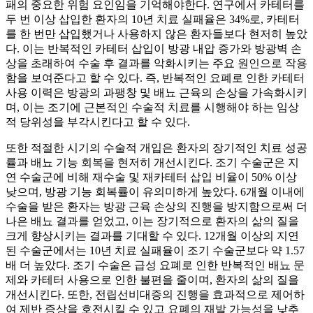
패의 중요한 위험 요인임을 기억해야한다. 연구에서 카테터를
두 번 이상 삽입한 환자의 10년 치료 실패율은 34%로, 카테터
를 한 번만 삽입했거나 사용하지 않은 환자들보다 현저히 높았
다. 이는 반복적인 카테터 삽입이 방광 내압 증가와 방광벽 손
상을 초래하여 수술 후 결과를 악화시키는 주요 원인으로 작용
함을 보여준다고 할 수 있다. 즉, 반복적인 요폐로 인한 카테터
사용 이력은 방광의 과팽창 및 배뇨 근육의 손상을 가속화시키
며, 이는 조기에 근본적인 수술적 치료를 시행해야 하는 임상
적 당위성을 부각시킨다고 할 수 있다.
또한 적절한 시기의 수술적 개입은 환자의 장기적인 치료 성공
률과 배뇨 기능 회복을 현저히 개선시킨다. 조기 수술군은 지
연 수술군에 비해 재수술 및 재카테터 삽입 비율이 50% 이상
낮으며, 방광 기능 회복률이 유의미하게 높았다. 6개월 이내에
수술을 받은 환자는 방광 근육 손상의 진행을 방지함으로써 더
나은 배뇨 결과를 얻었고, 이는 장기적으로 환자의 삶의 질을
크게 향상시키는 결과를 기대할 수 있다. 12개월 이상의 지연
된 수술군에서는 10년 치료 실패율이 조기 수술군보다 약 1.57
배 더 높았다. 조기 수술은 급성 요폐로 인한 반복적인 배뇨 문
제와 카테터 사용으로 인한 불편을 줄이며, 환자의 삶의 질을
개선시킨다. 또한, 전립선비대증의 진행을 효과적으로 제어하
여 제반 증상을 호전시킬 수 있고 요폐의 재발 가능성을 낮추