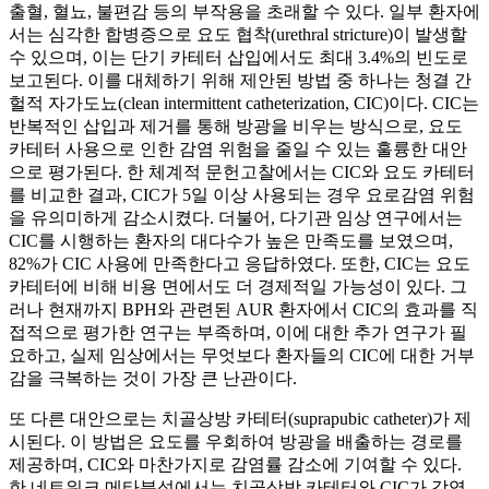
출혈, 혈뇨, 불편감 등의 부작용을 초래할 수 있다. 일부 환자에
서는 심각한 합병증으로 요도 협착(urethral stricture)이 발생할
수 있으며, 이는 단기 카테터 삽입에서도 최대 3.4%의 빈도로
보고된다. 이를 대체하기 위해 제안된 방법 중 하나는 청결 간
헐적 자가도뇨(clean intermittent catheterization, CIC)이다. CIC는
반복적인 삽입과 제거를 통해 방광을 비우는 방식으로, 요도
카테터 사용으로 인한 감염 위험을 줄일 수 있는 훌륭한 대안
으로 평가된다. 한 체계적 문헌고찰에서는 CIC와 요도 카테터
를 비교한 결과, CIC가 5일 이상 사용되는 경우 요로감염 위험
을 유의미하게 감소시켰다. 더불어, 다기관 임상 연구에서는
CIC를 시행하는 환자의 대다수가 높은 만족도를 보였으며,
82%가 CIC 사용에 만족한다고 응답하였다. 또한, CIC는 요도
카테터에 비해 비용 면에서도 더 경제적일 가능성이 있다. 그
러나 현재까지 BPH와 관련된 AUR 환자에서 CIC의 효과를 직
접적으로 평가한 연구는 부족하며, 이에 대한 추가 연구가 필
요하고, 실제 임상에서는 무엇보다 환자들의 CIC에 대한 거부
감을 극복하는 것이 가장 큰 난관이다.
또 다른 대안으로는 치골상방 카테터(suprapubic catheter)가 제
시된다. 이 방법은 요도를 우회하여 방광을 배출하는 경로를
제공하며, CIC와 마찬가지로 감염률 감소에 기여할 수 있다.
한 네트워크 메타분석에서는 치골상방 카테터와 CIC가 감염