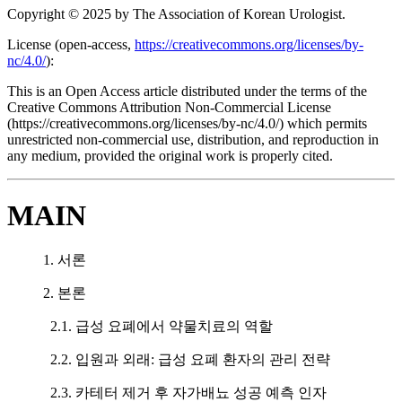
Copyright © 2025 by The Association of Korean Urologist.
License (
open-access,
https://creativecommons.org/licenses/by-
nc/4.0/
):
This is an Open Access article distributed under the terms of the
Creative Commons Attribution Non-Commercial License
(https://creativecommons.org/licenses/by-nc/4.0/) which permits
unrestricted non-commercial use, distribution, and reproduction in
any medium, provided the original work is properly cited.
MAIN
1. 서론
2. 본론
2.1. 급성 요폐에서 약물치료의 역할
2.2. 입원과 외래: 급성 요폐 환자의 관리 전략
2.3. 카테터 제거 후 자가배뇨 성공 예측 인자