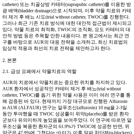
catheter) 또는 치골상방 카테터(suprapubic catheter)를 이용한 방
광 배액(bladder drainage)으로 시작되며, 이후 약물 치료와 카테
터 제거 후 배뇨 시도(trial without catheter, TWOC)를 진행한다.
그러나 최근 기존 치료 방식에 대한 대안적 접근법이 제시되고
있다. 약물 치료의 최적화, TWOC의 조직화, 요도 카테터의 대
안적 방법 등은 주목할 만한 내용이다. 본 원고에서는 최근 연
구를 바탕으로 AUR의 대응 전략을 소개하고, 최신 치료법의
임상적 적용과 최선의 치료 전략을 제안하고자 한다.
2. 본론
2.1. 급성 요폐에서 약물치료의 역할
AUR의 치료에서 약물치료는 중요한 위치를 차지하고 있다.
AUR 환자에서 성공적인 카테터 제거 후 배뇨(trial without
catheter, TWOC)를 돕기 위한 약물 사용은 이미 여러 연구를 통
해 검증된 바 있다. 현재까지 가장 대규모로 진행된 Alfuzosin
in AUR (ALFAUR) 연구는 알푸조신(alfuzosin) 10 mg을 2-3일
동안 투여했을 때 TWOC 성공률이 위약(placebo)를 받은 환자
군보다 유의미하게 높았음을 보여주었다. 이 연구에 따르면 알
푸조신을 복용한 환자군의 61.9%가 TWOC에 성공한 반면, 위
약군은 47.9%에 그쳤다(
p
=0.012). 이후 알파 차단제(α-blockers)