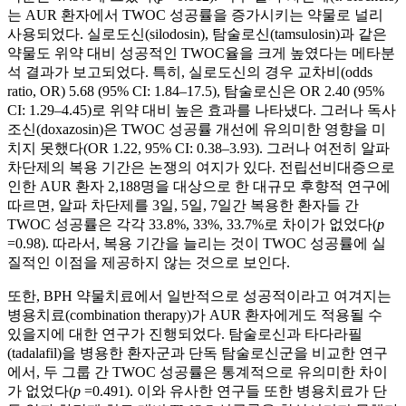
는 AUR 환자에서 TWOC 성공률을 증가시키는 약물로 널리
사용되었다. 실로도신(silodosin), 탐술로신(tamsulosin)과 같은
약물도 위약 대비 성공적인 TWOC율을 크게 높였다는 메타분
석 결과가 보고되었다. 특히, 실로도신의 경우 교차비(odds
ratio, OR) 5.68 (95% CI: 1.84–17.5), 탐술로신은 OR 2.40 (95%
CI: 1.29–4.45)로 위약 대비 높은 효과를 나타냈다. 그러나 독사
조신(doxazosin)은 TWOC 성공률 개선에 유의미한 영향을 미
치지 못했다(OR 1.22, 95% CI: 0.38–3.93). 그러나 여전히 알파
차단제의 복용 기간은 논쟁의 여지가 있다. 전립선비대증으로
인한 AUR 환자 2,188명을 대상으로 한 대규모 후향적 연구에
따르면, 알파 차단제를 3일, 5일, 7일간 복용한 환자들 간
TWOC 성공률은 각각 33.8%, 33%, 33.7%로 차이가 없었다(
p
=0.98). 따라서, 복용 기간을 늘리는 것이 TWOC 성공률에 실
질적인 이점을 제공하지 않는 것으로 보인다.
또한, BPH 약물치료에서 일반적으로 성공적이라고 여겨지는
병용치료(combination therapy)가 AUR 환자에게도 적용될 수
있을지에 대한 연구가 진행되었다. 탐술로신과 타다라필
(tadalafil)을 병용한 환자군과 단독 탐술로신군을 비교한 연구
에서, 두 그룹 간 TWOC 성공률은 통계적으로 유의미한 차이
가 없었다(
p
=0.491). 이와 유사한 연구들 또한 병용치료가 단