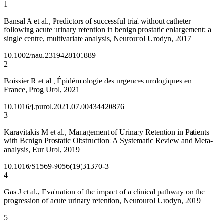
1
Bansal A et al., Predictors of successful trial without catheter
following acute urinary retention in benign prostatic enlargement: a
single centre, multivariate analysis, Neurourol Urodyn, 2017
10.1002/nau.23194
28101889
2
Boissier R et al., Épidémiologie des urgences urologiques en
France, Prog Urol, 2021
10.1016/j.purol.2021.07.004
34420876
3
Karavitakis M et al., Management of Urinary Retention in Patients
with Benign Prostatic Obstruction: A Systematic Review and Meta-
analysis, Eur Urol, 2019
10.1016/S1569-9056(19)31370-3
4
Gas J et al., Evaluation of the impact of a clinical pathway on the
progression of acute urinary retention, Neurourol Urodyn, 2019
5