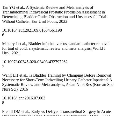
Tan YG et al., A Systemic Review and Meta-analysis of
Transabdominal Intravesical Prostatic Protrusion Assessment in
Determining Bladder Outlet Obstruction and Unsuccessful Trial
Without Catheter, Eur Urol Focus, 2022
10.1016/j.euf.2021.09.016
34561198
6
Makary J et al., Bladder infusion versus standard catheter removal
for trial of void: a systematic review and meta-analysis, World J
Urol, 2021
10.1007/s00345-020-03408-4
32797262
7
Wang LH et al., Is Bladder Training by Clamping Before Removal
Necessary for Short-Term Indwelling Urinary Catheter Inpatient? A
Systematic Review and Meta-analysis, Asian Nurs Res (Korean Soc
Nurs Sci), 2016
10.1016/j.anr.2016.07.003
8
Frendl DM et al., Early vs Delayed Transurethral Surgery in Acute