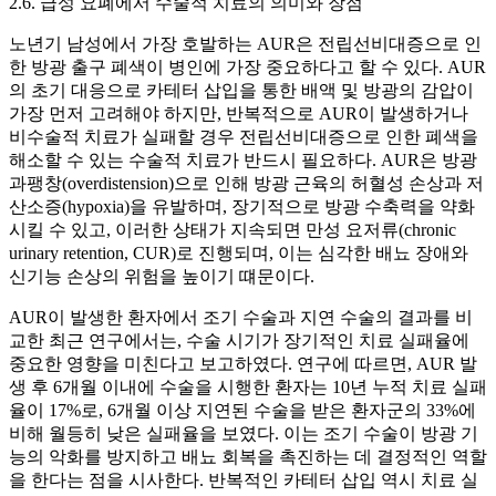
2.6. 급성 요폐에서 수술적 치료의 의미와 장점
노년기 남성에서 가장 호발하는 AUR은 전립선비대증으로 인
한 방광 출구 폐색이 병인에 가장 중요하다고 할 수 있다. AUR
의 초기 대응으로 카테터 삽입을 통한 배액 및 방광의 감압이
가장 먼저 고려해야 하지만, 반복적으로 AUR이 발생하거나
비수술적 치료가 실패할 경우 전립선비대증으로 인한 폐색을
해소할 수 있는 수술적 치료가 반드시 필요하다. AUR은 방광
과팽창(overdistension)으로 인해 방광 근육의 허혈성 손상과 저
산소증(hypoxia)을 유발하며, 장기적으로 방광 수축력을 약화
시킬 수 있고, 이러한 상태가 지속되면 만성 요저류(chronic
urinary retention, CUR)로 진행되며, 이는 심각한 배뇨 장애와
신기능 손상의 위험을 높이기 떄문이다.
AUR이 발생한 환자에서 조기 수술과 지연 수술의 결과를 비
교한 최근 연구에서는, 수술 시기가 장기적인 치료 실패율에
중요한 영향을 미친다고 보고하였다. 연구에 따르면, AUR 발
생 후 6개월 이내에 수술을 시행한 환자는 10년 누적 치료 실패
율이 17%로, 6개월 이상 지연된 수술을 받은 환자군의 33%에
비해 월등히 낮은 실패율을 보였다. 이는 조기 수술이 방광 기
능의 악화를 방지하고 배뇨 회복을 촉진하는 데 결정적인 역할
을 한다는 점을 시사한다. 반복적인 카테터 삽입 역시 치료 실