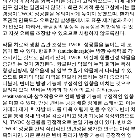
의 긴장과 감각을 회복시키는 방법이 고려되었으나, 이에 대한
연구 결과는 일관되지 않았다. 최근 체계적 문헌고찰에서는 클
램핑이 TWOC 성공률을 유의미하게 높이지 못했으며, 환자의
주관적 만족도와 요로감염 발생률에서도 표준 제거법과 차이
가 없었다. 따라서, 클램핑의 임상적 유용성은 제한적일 수 있
고 자칫 요폐를 조장할 수 있으므로 시행하지 않도록한다.
약물 치료와 생활 습관 조정도 TWOC 성공률을 높이는 데 도
움이 될 수 있다. 항콜린제(anticholinergic)는 방광 수축력을 감
소시키는 것으로 알려져 있어, TWOC 이전에 항콜린성 약물을
중단하는 것이 권장된다. 항콜린성 약물의 누적 효과는 특히
항정신병제, 항우울제 및 일부 호흡기 약물에서 나타날 수 있
으므로 환자의 약물 이력을 면밀히 검토하는 것이 중요하다.
더불어, 변비는 방광 기능에 부정적인 영향을 미치는 것으로
알려져 있다. 변비는 방광과 장 사이의 교차 감작(cross-
sensitization)과 상호작용으로 인해 방광 기능에 부정적인 영향
을 미칠 수 있다. 만성 변비는 방광 배출 장애를 초래하고, 이는
카테터 제거 후 자발 배뇨를 더욱 어렵게 만들 수 있다. 변비 치
료를 통해 장내 압력을 감소시키고 방광 기능을 정상화함으로
써, TWOC 성공률을 간접적으로 높일 가능성이 있다. 변비와
TWOC 성공률 간의 직접적인 연관성을 평가한 연구는 아직 부
족하지만, 기존 문헌은 변비 관리가 방광 기능에 긍정적인 영