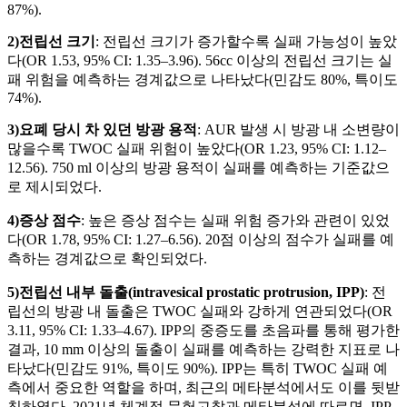
87%).
2)전립선 크기
: 전립선 크기가 증가할수록 실패 가능성이 높았
다(OR 1.53, 95% CI: 1.35–3.96). 56cc 이상의 전립선 크기는 실
패 위험을 예측하는 경계값으로 나타났다(민감도 80%, 특이도
74%).
3)요폐 당시 차 있던 방광 용적
: AUR 발생 시 방광 내 소변량이
많을수록 TWOC 실패 위험이 높았다(OR 1.23, 95% CI: 1.12–
12.56). 750 ml 이상의 방광 용적이 실패를 예측하는 기준값으
로 제시되었다.
4)증상 점수
: 높은 증상 점수는 실패 위험 증가와 관련이 있었
다(OR 1.78, 95% CI: 1.27–6.56). 20점 이상의 점수가 실패를 예
측하는 경계값으로 확인되었다.
5)전립선 내부 돌출(intravesical prostatic protrusion, IPP)
: 전
립선의 방광 내 돌출은 TWOC 실패와 강하게 연관되었다(OR
3.11, 95% CI: 1.33–4.67). IPP의 중증도를 초음파를 통해 평가한
결과, 10 mm 이상의 돌출이 실패를 예측하는 강력한 지표로 나
타났다(민감도 91%, 특이도 90%). IPP는 특히 TWOC 실패 예
측에서 중요한 역할을 하며, 최근의 메타분석에서도 이를 뒷받
침하였다. 2021년 체계적 문헌고찰과 메타분석에 따르면, IPP